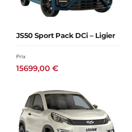
JS50 Sport Pack DCi – Ligier
JS50 Sport Pack DCi –
Prix
Ligier
15699,00
€
15699,00
€