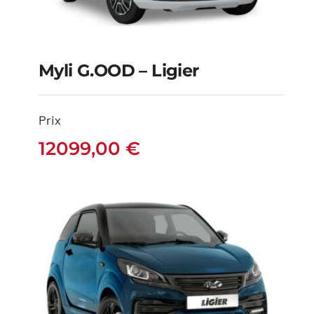
Myli G.OOD – Ligier
Myli G.OOD – Ligier
Prix
12099,00
€
12099,00
€