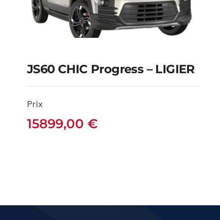
JS60 CHIC Progress – LIGIER
JS60 CHIC Progress –
Prix
LIGIER
15899,00
€
15899,00
€