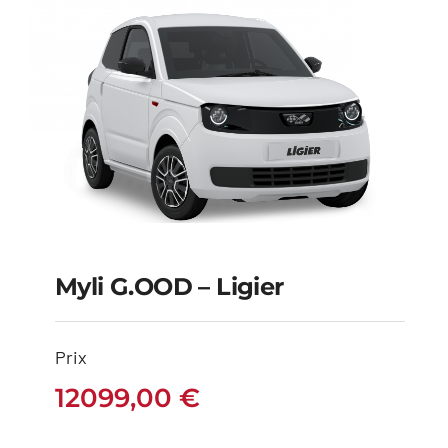
Myli G.OOD – Ligier
Myli G.OOD – Ligier
Prix
12099,00
€
12099,00
€