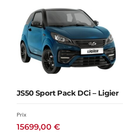
JS50 Sport Pack DCi – Ligier
JS50 Sport Pack DCi –
Prix
Ligier
15699,00
€
15699,00
€