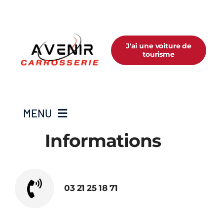
Passer
au
contenu
J'ai une voiture de
tourisme
MENU
Informations
Accueil
Toutes les voitures
03 21 25 18 71
Nos services