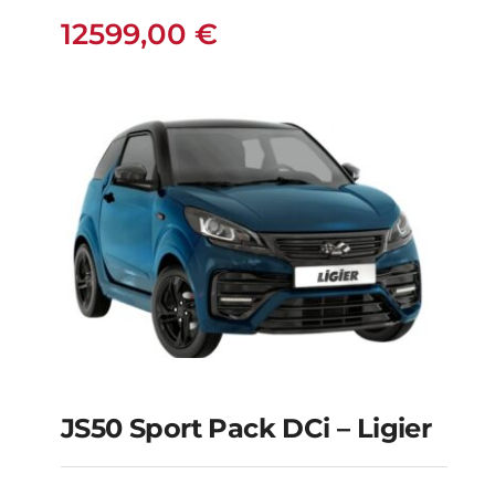
12599,00
€
12599,00
€
JS50 Sport Pack DCi – Ligier
JS50 Sport Pack DCi –