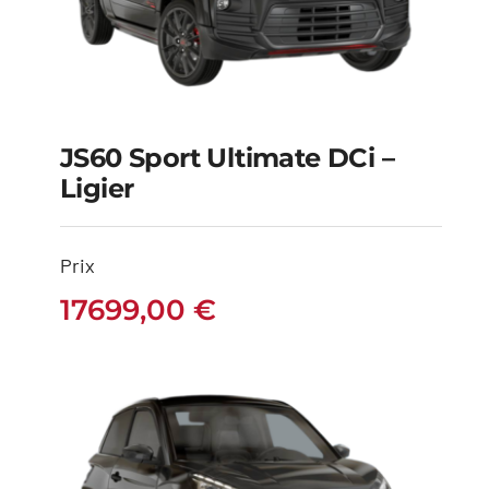
JS60 Sport Ultimate DCi –
Ligier
JS60 Sport Ultimate
DCi – Ligier
Prix
17699,00
€
17699,00
€