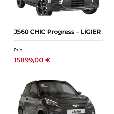
JS60 CHIC Progress – LIGIER
JS60 CHIC Progress –
Prix
LIGIER
15899,00
€
15899,00
€