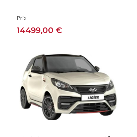
JS50 Sport Pack
Progress – Ligier
Prix
14499,00
€
14499,00
€