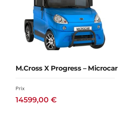
M.Cross X Progress – Microcar
M.Cross X Progress –
Prix
Microcar
14599,00
€
14599,00
€