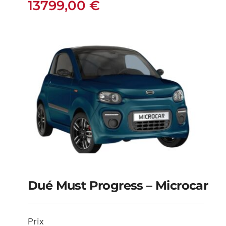
13799,00
€
13799,00
€
Dué Must Progress – Microcar
Dué Must Progress –
Prix
Microcar