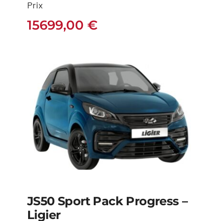
Prix
Ligier
15699,00
€
15699,00
€
JS50 Sport Pack Progress –
Ligier