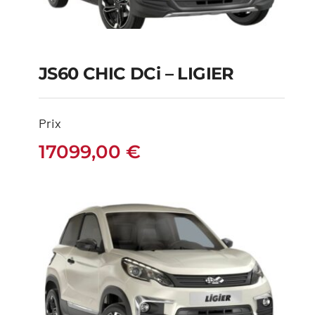
JS60 CHIC DCi – LIGIER
JS60 CHIC DCi –
Prix
LIGIER
17099,00
€
17099,00
€